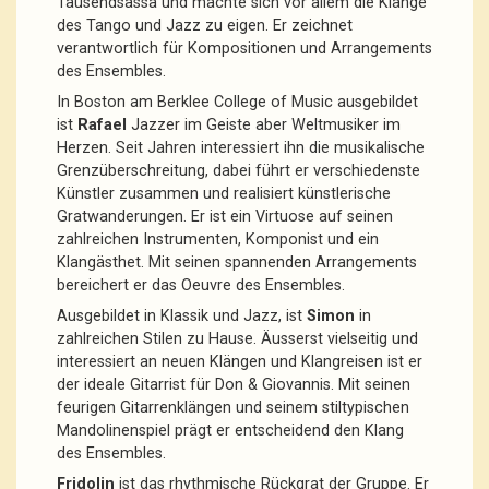
Tausendsassa und machte sich vor allem die Klänge
des Tango und Jazz zu eigen. Er zeichnet
verantwortlich für Kompositionen und Arrangements
des Ensembles.
In Boston am Berklee College of Music ausgebildet
ist
Rafael
Jazzer im Geiste aber Weltmusiker im
Herzen. Seit Jahren interessiert ihn die musikalische
Grenzüberschreitung, dabei führt er verschiedenste
Künstler zusammen und realisiert künstlerische
Gratwanderungen. Er ist ein Virtuose auf seinen
zahlreichen Instrumenten, Komponist und ein
Klangästhet. Mit seinen spannenden Arrangements
bereichert er das Oeuvre des Ensembles.
Ausgebildet in Klassik und Jazz, ist
Simon
in
zahlreichen Stilen zu Hause. Äusserst vielseitig und
interessiert an neuen Klängen und Klangreisen ist er
der ideale Gitarrist für Don & Giovannis. Mit seinen
feurigen Gitarrenklängen und seinem stiltypischen
Mandolinenspiel prägt er entscheidend den Klang
des Ensembles.
Fridolin
ist das rhythmische Rückgrat der Gruppe. Er