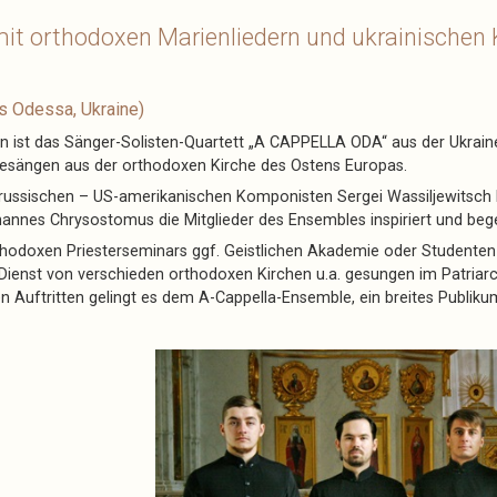
it orthodoxen Marienliedern und ukrainischen
s Odessa, Ukraine)
 ist das Sänger-Solisten-Quartett „A CAPPELLA ODA“ aus der Ukrain
 Gesängen aus der orthodoxen Kirche des Ostens Europas.
ussischen – US-amerikanischen Komponisten Sergei Wassiljewitsch
ohannes Chrysostomus die Mitglieder des Ensembles inspiriert und bege
rthodoxen Priesterseminars ggf. Geistlichen Akademie oder Student
im Dienst von verschieden orthodoxen Kirchen u.a. gesungen im Patria
en Auftritten gelingt es dem A-Cappella-Ensemble, ein breites Publiku