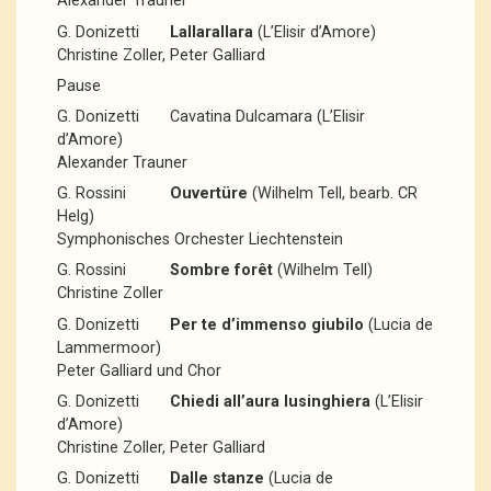
Alexander Trauner
G. Donizetti
Lallarallara
(L’Elisir d’Amore)
Christine Zoller, Peter Galliard
Pause
G. Donizetti Cavatina Dulcamara (L’Elisir
d’Amore)
Alexander Trauner
G. Rossini
Ouvertüre
(Wilhelm Tell, bearb. CR
Helg)
Symphonisches Orchester Liechtenstein
G. Rossini
Sombre forêt
(Wilhelm Tell)
Christine Zoller
G. Donizetti
Per te d’immenso giubilo
(Lucia de
Lammermoor)
Peter Galliard und Chor
G. Donizetti
Chiedi all’aura lusinghiera
(L’Elisir
d’Amore)
Christine Zoller, Peter Galliard
G. Donizetti
Dalle stanze
(Lucia de